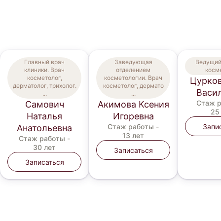
Главный врач
Заведующая
Ведущий
клиники. Врач
отделением
косм
косметолог,
косметологии. Врач
Цурко
дерматолог, трихолог.
косметолог, дермато
Васи
...
...
Стаж р
Самович
Акимова Ксения
25
Наталья
Игоревна
Запи
Стаж работы -
Анатольевна
13 лет
Стаж работы -
30 лет
Записаться
Записаться