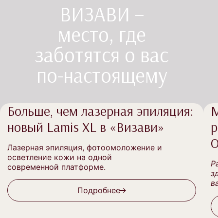
ВИЗАВИ –
место,
где
заботятся о вас
по-настоящему
Больше, чем лазерная эпиляция:
М
новый Lamis XL в «Визави»
р
О
Лазерная эпиляция, фотоомоложение и
осветление кожи на одной
Р
современной платформе.
з
в
Подробнее