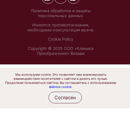
Политика обработки и защиты
персональных данных
Имеются противопоказания,
необходима консультация врача.
Cookie Policy
Copyright © 2025 ООО «Клиника
Преображения» Визави
Мы используем cookie. Это позволяет нам анализировать
взаимодействие посетителей с сайтом и делать его лучше.
Продолжая пользоваться сайтом, Вы соглашаетесь с использованием
файлов cookie
.
Согласен
Услуги
Врачи
Записаться
Написать
Позвонить