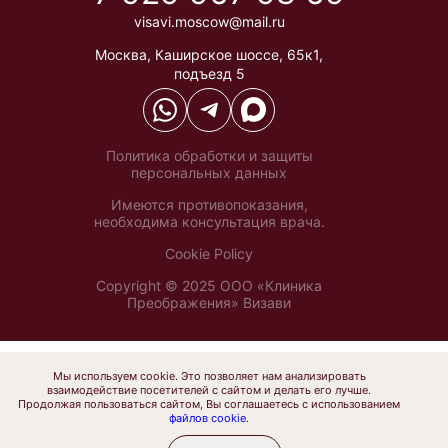
visavi.moscow@mail.ru
Москва
,
Каширское шоссе, 65к1,
подъезд 5
Политика обработки и защиты
персональных данных
Имеются противопоказания,
необходима консультация врача.
Cookie Policy
Copyright © 2025 ООО «Клиника
Преображения» Визави
Мы используем cookie. Это позволяет нам анализировать
взаимодействие посетителей с сайтом и делать его лучше.
Продолжая пользоваться сайтом, Вы соглашаетесь с использованием
файлов cookie
.