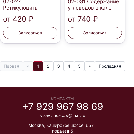
02-027
02-031 Содержание
Ретикулоциты
углеводов в кале
от
420 ₽
от
740 ₽
Записаться
Записаться
Первая
«
1
2
3
4
5
»
Последняя
КОНТАКТЫ
+7 929 967 98 69
visavi.moscow@mail.ru
Москва
,
Каширское шоссе, 65к1,
подъезд 5