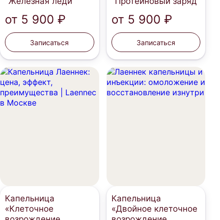
"Железная леди"
"Протеиновый заряд"
от
5 900 ₽
от
5 900 ₽
Записаться
Записаться
Капельница
Капельница
«Клеточное
«Двойное клеточное
возрождение
возрождение